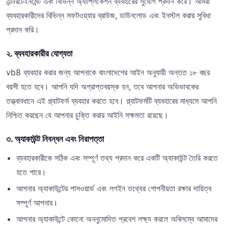
এন্টারটেইনমেন্ট এবং বিভিন্ন অ্যাপ্লিকেশন ব্যবহারের সুযোগ প্রদান করে। আমরা
ব্যবহারকারীদের বিভিন্ন সফটওয়্যার ব্রাউজ, ডাউনলোড এবং ইনস্টল করার সুবিধা
প্রদান করি।
২. ব্যবহারকারীর যোগ্যতা
vb8 ব্যবহার করার জন্য আপনাকে বাংলাদেশের আইন অনুযায়ী অন্তত ১৮ বছর
বয়সী হতে হবে। আপনি যদি অপ্রাপ্তবয়স্ক হন, তবে আপনার অভিভাবকের
তত্ত্বাবধানে এই প্ল্যাটফর্ম ব্যবহার করতে হবে। প্ল্যাটফর্মটি ব্যবহারের মাধ্যমে আপনি
নিশ্চিত করছেন যে আপনার চুক্তি করার আইনি সক্ষমতা রয়েছে।
৩. অ্যাকাউন্ট নিবন্ধন এবং নিরাপত্তা
ব্যবহারকারীকে সঠিক এবং সম্পূর্ণ তথ্য প্রদান করে একটি অ্যাকাউন্ট তৈরি করতে
হতে পারে।
আপনার অ্যাকাউন্টের পাসওয়ার্ড এবং লগইন তথ্যের গোপনীয়তা রক্ষার দায়িত্ব
সম্পূর্ণ আপনার।
আপনার অ্যাকাউন্টে কোনো অননুমোদিত প্রবেশ লক্ষ্য করলে অবিলম্বে আমাদের