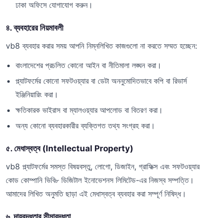
ঢাকা অফিসে যোগাযোগ করুন।
৪. ব্যবহারের নিয়মাবলী
vb8 ব্যবহার করার সময় আপনি নিম্নলিখিত কাজগুলো না করতে সম্মত হচ্ছেন:
বাংলাদেশের প্রচলিত কোনো আইন বা নীতিমালা লঙ্ঘন করা।
প্ল্যাটফর্মের কোনো সফটওয়্যার বা ডেটা অননুমোদিতভাবে কপি বা রিভার্স
ইঞ্জিনিয়ারিং করা।
ক্ষতিকারক ভাইরাস বা ম্যালওয়্যার আপলোড বা বিতরণ করা।
অন্য কোনো ব্যবহারকারীর ব্যক্তিগত তথ্য সংগ্রহ করা।
৫. মেধাস্বত্ব (Intellectual Property)
vb8 প্ল্যাটফর্মের সমস্ত বিষয়বস্তু, লোগো, ডিজাইন, গ্রাফিক্স এবং সফটওয়্যার
কোড কোম্পানি ভিবি৮ ডিজিটাল ইনোভেশনস লিমিটেড-এর নিজস্ব সম্পত্তি।
আমাদের লিখিত অনুমতি ছাড়া এই মেধাস্বত্ব ব্যবহার করা সম্পূর্ণ নিষিদ্ধ।
৬. দায়বদ্ধতার সীমাবদ্ধতা