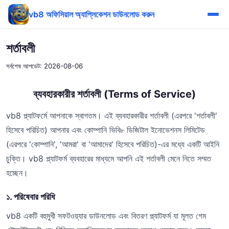
vb8 অফিসিয়াল অ্যাপ্লিকেশন ডাউনলোড করুন
শর্তাবলী
সর্বশেষ আপডেট: 2026-08-06
ব্যবহারকারীর শর্তাবলী (Terms of Service)
vb8 প্ল্যাটফর্মে আপনাকে স্বাগতম। এই ব্যবহারকারীর শর্তাবলী (এরপরে 'শর্তাবলী'
হিসেবে পরিচিত) আপনার এবং কোম্পানি ভিবি৮ ডিজিটাল ইনোভেশনস লিমিটেড
(এরপরে 'কোম্পানি', 'আমরা' বা 'আমাদের' হিসেবে পরিচিত)-এর মধ্যে একটি আইনি
চুক্তি। vb8 প্ল্যাটফর্ম ব্যবহারের মাধ্যমে আপনি এই শর্তাবলী মেনে নিতে সম্মত
হচ্ছেন।
১. পরিষেবার পরিধি
vb8 একটি বহুমুখী সফটওয়্যার ডাউনলোড এবং বিতরণ প্ল্যাটফর্ম যা মূলত গেম